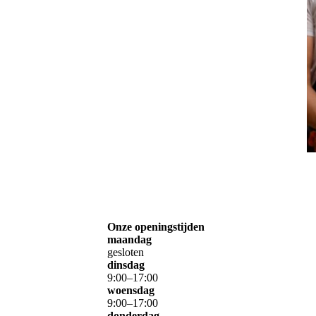
Onze openingstijden
maandag
gesloten
dinsdag
9
:
00
–
17
:
00
woensdag
9
:
00
–
17
:
00
donderdag