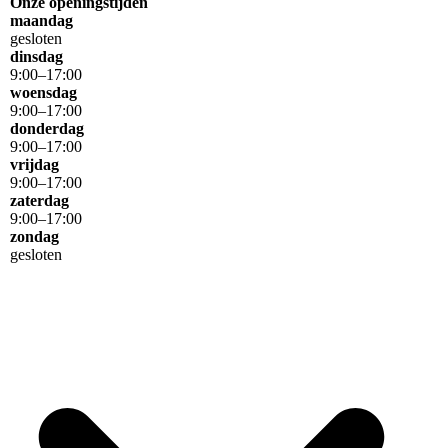
Onze openingstijden
maandag
gesloten
dinsdag
9
:
00
–
17
:
00
woensdag
9
:
00
–
17
:
00
donderdag
9
:
00
–
17
:
00
vrijdag
9
:
00
–
17
:
00
zaterdag
9
:
00
–
17
:
00
zondag
gesloten